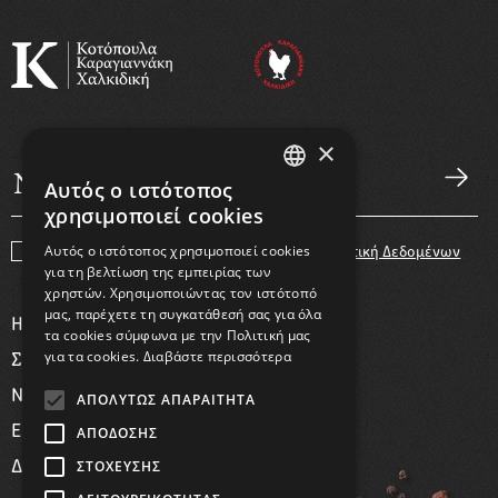
×
Αυτός ο ιστότοπος
GREEK
χρησιμοποιεί cookies
ENGLISH
Αυτός ο ιστότοπος χρησιμοποιεί cookies
Συμφωνώ με τους
Όρους Χρήσης
και την
Πολιτική Δεδομένων
για τη βελτίωση της εμπειρίας των
χρηστών. Χρησιμοποιώντας τον ιστότοπό
μας, παρέχετε τη συγκατάθεσή σας για όλα
Η ΕΤΑΙΡΕΙΑ
τα cookies σύμφωνα με την Πολιτική μας
για τα cookies.
Διαβάστε περισσότερα
ΣΥΝΤΑΓΕΣ
ΝΕΑ
ΑΠΟΛΎΤΩΣ ΑΠΑΡΑΊΤΗΤΑ
ΕΠΙΚΟΙΝΩΝΙΑ
ΑΠΌΔΟΣΗΣ
ΣΤΌΧΕΥΣΗΣ
ΔΙΚΤΥΟ ΛΙΑΝΙΚΗΣ