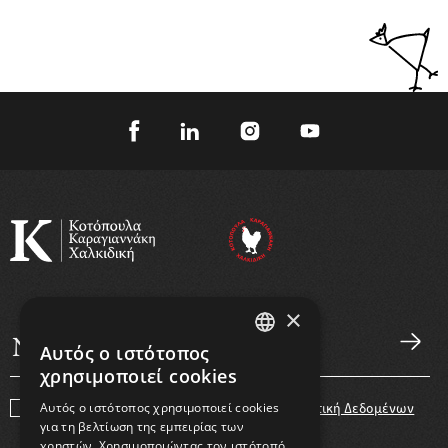
×
Αυτός ο ιστότοπος
GREEK
χρησιμοποιεί cookies
ENGLISH
Αυτός ο ιστότοπος χρησιμοποιεί cookies
Συμφωνώ με τους
Όρους Χρήσης
και την
Πολιτική Δεδομένων
για τη βελτίωση της εμπειρίας των
χρηστών. Χρησιμοποιώντας τον ιστότοπό