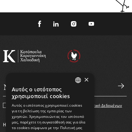
×
Αυτός ο ιστότοπος
GREEK
χρησιμοποιεί cookies
ENGLISH
Αυτός ο ιστότοπος χρησιμοποιεί cookies
Συμφωνώ με τους
Όρους Χρήσης
και την
Πολιτική Δεδομένων
για τη βελτίωση της εμπειρίας των
χρηστών. Χρησιμοποιώντας τον ιστότοπό
μας, παρέχετε τη συγκατάθεσή σας για όλα
Η ΕΤΑΙΡΕΙΑ
τα cookies σύμφωνα με την Πολιτική μας